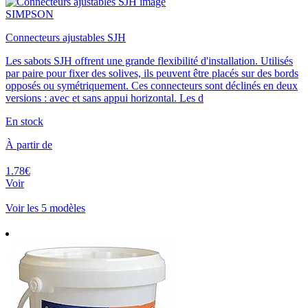
SIMPSON
Connecteurs ajustables SJH
Les sabots SJH offrent une grande flexibilité d'installation. Utilisés
par paire pour fixer des solives, ils peuvent être placés sur des bords
opposés ou symétriquement. Ces connecteurs sont déclinés en deux
versions : avec et sans appui horizontal. Les d
En stock
À partir de
1.78€
Voir
Voir les 5 modèles