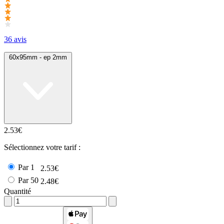
36 avis
60x95mm - ep 2mm
2.53€
Sélectionnez votre tarif :
Par 1
2.53€
Par 50
2.48€
Quantité