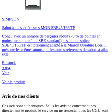
SIMPSON
Sabot à ailes extérieures MOB SBE45/168/TF
Conçu avec un nombre de perçages réduit (70 % de pointes en
moins par rapport à un SBE standard),le sabot de solive
SBE45/168/TF est totalement adapté à la Maison Ossature Bois. Il
présente les mêmes atouts que les autres références de sabots à ailes
exté
En stock
2.85€
Voir
Voir le produit
Avis de nos clients
Ces avis sont authentiques. Seuls les avis ne concernant pas
directement le produit, le service ou ne respectant pas les CGU sont