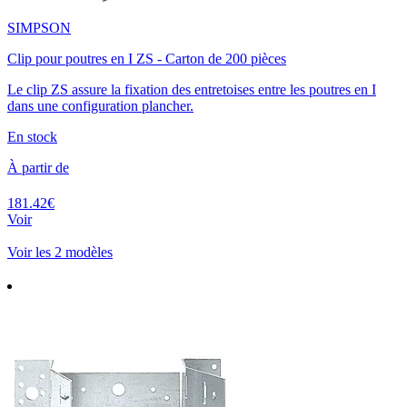
SIMPSON
Clip pour poutres en I ZS - Carton de 200 pièces
Le clip ZS assure la fixation des entretoises entre les poutres en I
dans une configuration plancher.
En stock
À partir de
181.42€
Voir
Voir les 2 modèles