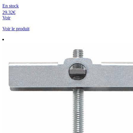
En stock
29.32€
Voir
Voir le produit