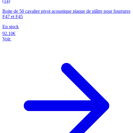
(14)
Boite de 50 cavalier pivot acoustique plaque de plâtre pour fourrures
F47 et F45
En stock
92.10€
Voir