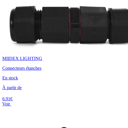
MIIDEX LIGHTING
Connecteurs étanches
En stock
À partir de
6.91€
Voir