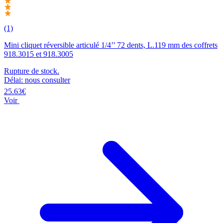
(1)
Mini cliquet réversible articulé 1/4’’ 72 dents, L.119 mm des coffrets
918.3015 et 918.3005
Rupture de stock.
Délai: nous consulter
25.63€
Voir