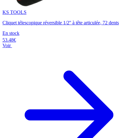
KS TOOLS
Cliquet télescopique réversible 1/2'' à tête articulée, 72 dents
En stock
53.48€
Voir