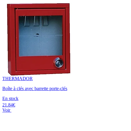
THERMADOR
Boîte à clés avec barrette porte-clés
En stock
21.84€
Voir