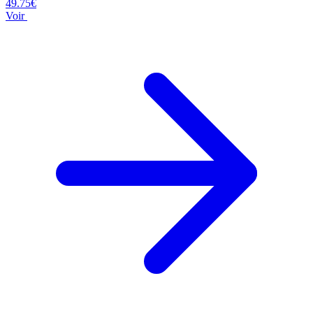
49.75€
Voir