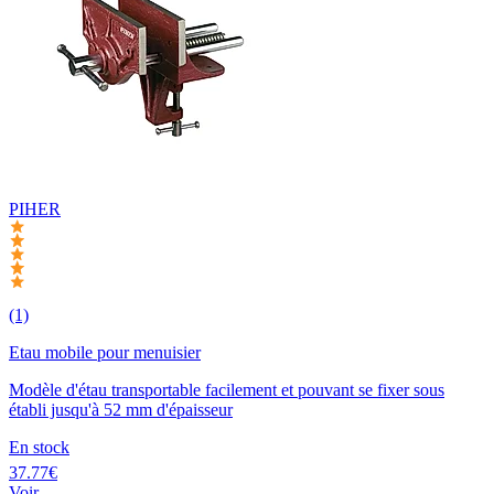
PIHER
(1)
Etau mobile pour menuisier
Modèle d'étau transportable facilement et pouvant se fixer sous
établi jusqu'à 52 mm d'épaisseur
En stock
37.77€
Voir