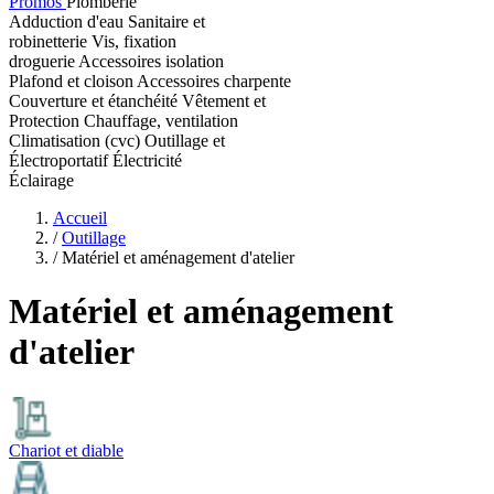
Promos
Plomberie
Adduction d'eau
Sanitaire et
robinetterie
Vis, fixation
droguerie
Accessoires isolation
Plafond et cloison
Accessoires charpente
Couverture et étanchéité
Vêtement et
Protection
Chauffage, ventilation
Climatisation (cvc)
Outillage et
Électroportatif
Électricité
Éclairage
Accueil
/
Outillage
/
Matériel et aménagement d'atelier
Matériel et aménagement
d'atelier
Chariot et diable