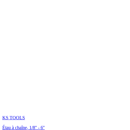
KS TOOLS
Étau à chaîne, 1/8'' - 6''