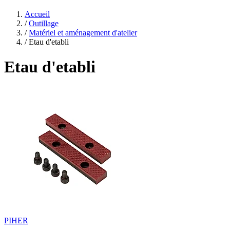
Accueil
/
Outillage
/
Matériel et aménagement d'atelier
/
Etau d'etabli
Etau d'etabli
PIHER