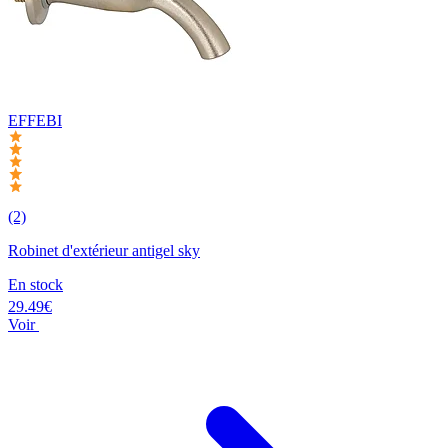
EFFEBI
(2)
Robinet d'extérieur antigel sky
En stock
29.49€
Voir