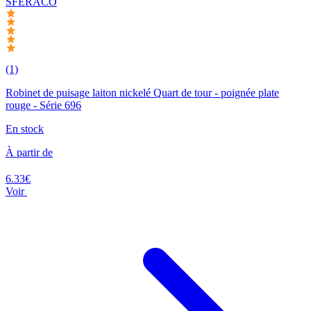
SFERACO
(1)
Robinet de puisage laiton nickelé Quart de tour - poignée plate
rouge - Série 696
En stock
À partir de
6.33€
Voir