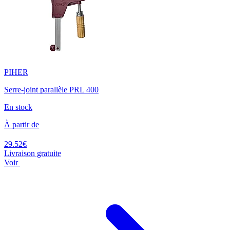
PIHER
Serre-joint parallèle PRL 400
En stock
À partir de
29.52€
Livraison gratuite
Voir