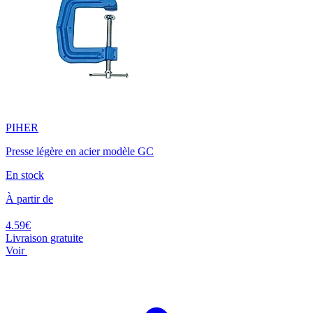
PIHER
Presse légère en acier modèle GC
En stock
À partir de
4.59€
Livraison gratuite
Voir