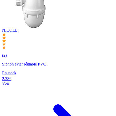
NICOLL
(2)
Siphon évier réglable PVC
En stock
2.38€
Voir