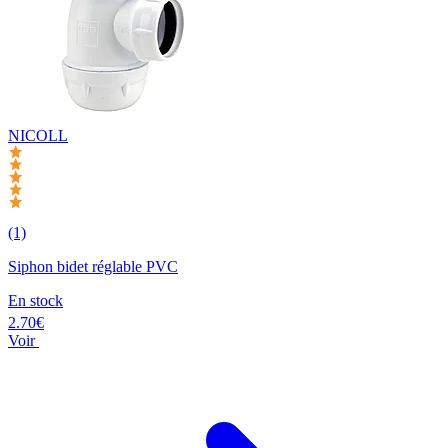
NICOLL
(1)
Siphon bidet réglable PVC
En stock
2.70€
Voir