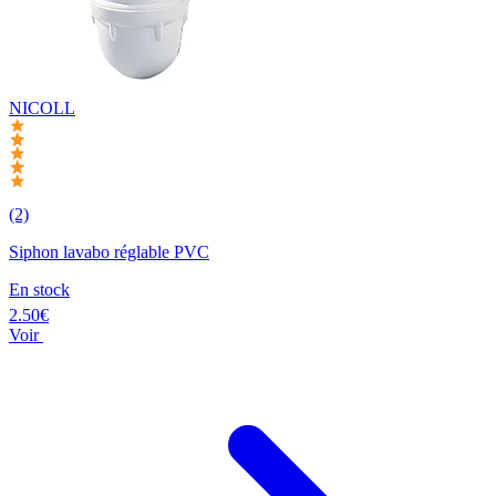
NICOLL
(2)
Siphon lavabo réglable PVC
En stock
2.50€
Voir