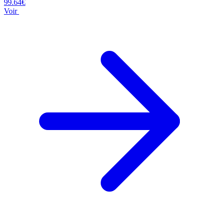
99.64€
Voir