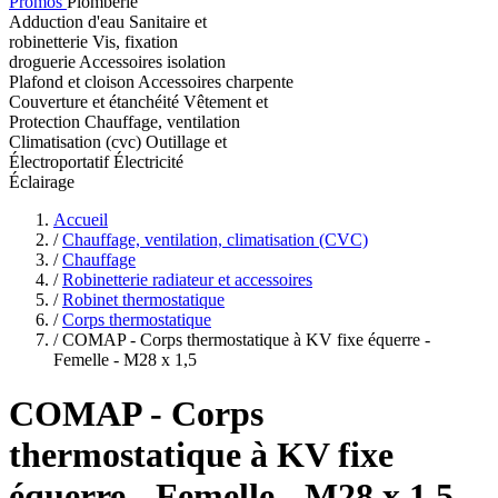
Promos
Plomberie
Adduction d'eau
Sanitaire et
robinetterie
Vis, fixation
droguerie
Accessoires isolation
Plafond et cloison
Accessoires charpente
Couverture et étanchéité
Vêtement et
Protection
Chauffage, ventilation
Climatisation (cvc)
Outillage et
Électroportatif
Électricité
Éclairage
Accueil
/
Chauffage, ventilation, climatisation (CVC)
/
Chauffage
/
Robinetterie radiateur et accessoires
/
Robinet thermostatique
/
Corps thermostatique
/
COMAP - Corps thermostatique à KV fixe équerre -
Femelle - M28 x 1,5
COMAP
- Corps
thermostatique à KV fixe
équerre - Femelle - M28 x 1,5