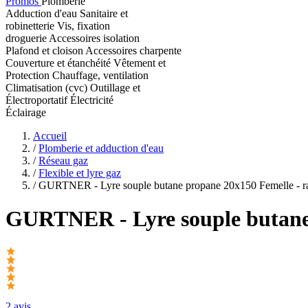
Promos
Plomberie
Adduction d'eau
Sanitaire et
robinetterie
Vis, fixation
droguerie
Accessoires isolation
Plafond et cloison
Accessoires charpente
Couverture et étanchéité
Vêtement et
Protection
Chauffage, ventilation
Climatisation (cvc)
Outillage et
Électroportatif
Électricité
Éclairage
Accueil
/
Plomberie et adduction d'eau
/
Réseau gaz
/
Flexible et lyre gaz
/
GURTNER - Lyre souple butane propane 20x150 Femelle - ra
GURTNER
- Lyre souple butane
2 avis