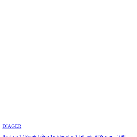
DIAGER
Pack de 12 Forets béton Twister plus 2 taillants SDS plus - 108L