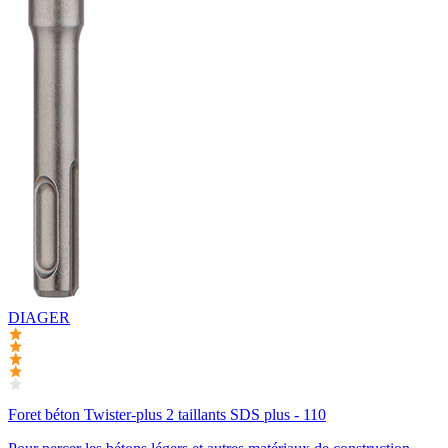
DIAGER
Foret béton Twister-plus 2 taillants SDS plus - 110