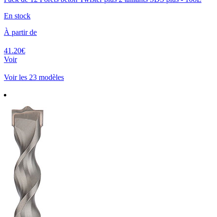
En stock
À partir de
41.20€
Voir
Voir les 23 modèles