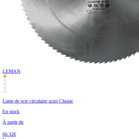
LEMAN
Lame de scie circulaire acier Classic
En stock
À partir de
66.32€