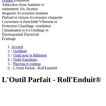
Promos
Plomberie
Adduction d'eau
Sanitaire et
robinetterie
Vis, fixation
droguerie
Accessoires isolation
Plafond et cloison
Accessoires charpente
Couverture et étanchéité
Vêtement et
Protection
Chauffage, ventilation
Climatisation (cvc)
Outillage et
Électroportatif
Électricité
Éclairage
Accueil
/
Outillage
/
Outil pour le Bâtiment
/
Outil d'applique
/
Pinceau et rouleau
/
L'Outil Parfait - Roll'Enduit®
L'Outil Parfait
- Roll'Enduit®