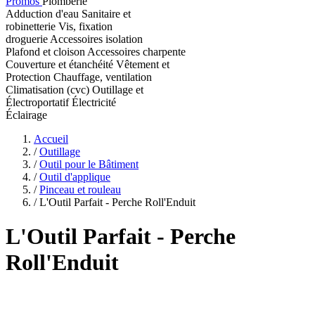
Promos
Plomberie
Adduction d'eau
Sanitaire et
robinetterie
Vis, fixation
droguerie
Accessoires isolation
Plafond et cloison
Accessoires charpente
Couverture et étanchéité
Vêtement et
Protection
Chauffage, ventilation
Climatisation (cvc)
Outillage et
Électroportatif
Électricité
Éclairage
Accueil
/
Outillage
/
Outil pour le Bâtiment
/
Outil d'applique
/
Pinceau et rouleau
/
L'Outil Parfait - Perche Roll'Enduit
L'Outil Parfait
- Perche
Roll'Enduit