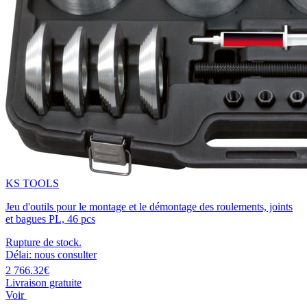
KS TOOLS
Jeu d'outils pour le montage et le démontage des roulements, joints
et bagues PL, 46 pcs
Rupture de stock.
Délai: nous consulter
2 766.32€
Livraison gratuite
Voir