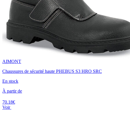
AIMONT
Chaussures de sécurité haute PHEBUS S3 HRO SRC
En stock
À partir de
70.18€
Voir