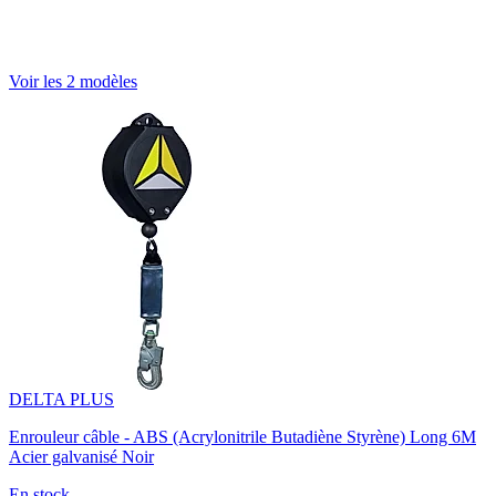
Voir les 2 modèles
DELTA PLUS
Enrouleur câble - ABS (Acrylonitrile Butadiène Styrène) Long 6M
Acier galvanisé Noir
En stock