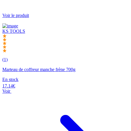
Voir le produit
KS TOOLS
(1)
Marteau de coffreur manche frène 700g
En stock
17.14€
Voir