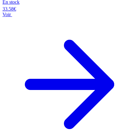
En stock
33.58€
Voir