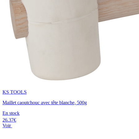
KS TOOLS
Maillet caoutchouc avec tête blanche, 500g
En stock
26.37€
Voir