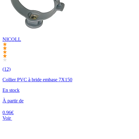
NICOLL
(12)
Collier PVC à bride embase 7X150
En stock
À partir de
0.96€
Voir