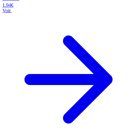
1.94€
Voir