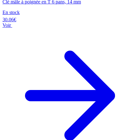
Clé mâle à poignée en T 6 pans, 14 mm
En stock
30.06€
Voir