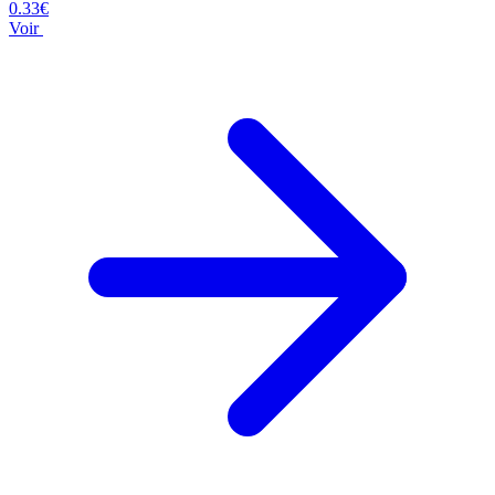
0.33€
Voir