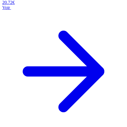
20.72€
Voir