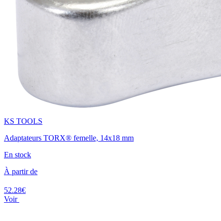
KS TOOLS
Adaptateurs TORX® femelle, 14x18 mm
En stock
À partir de
52.28€
Voir