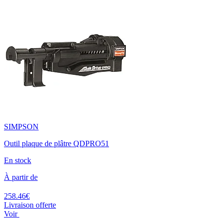
SIMPSON
Outil plaque de plâtre QDPRO51
En stock
À partir de
258.46€
Livraison offerte
Voir