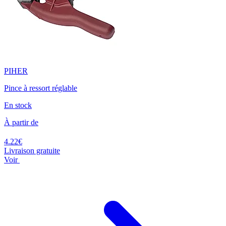
PIHER
Pince à ressort réglable
En stock
À partir de
4.22€
Livraison gratuite
Voir